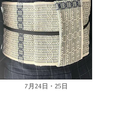
​7月24日・25日
11：00・12：00・18：00
​（30分～45分）
各回4名 要予約 ￥500
​前でも後ろでもデザインが決まる！