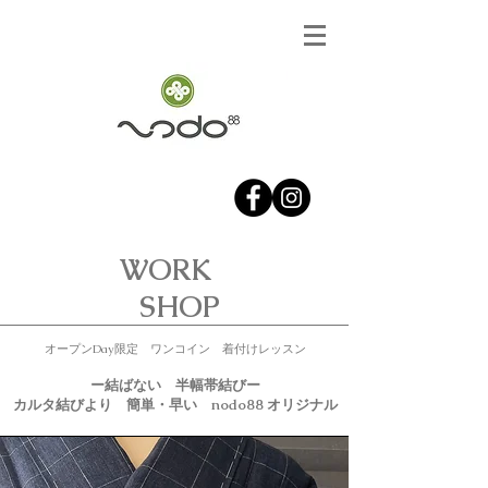
​WORK
SHOP
​オープンDay限定 ワンコイン 着付けレッスン
ー結ばない 半幅帯結びー
​カルタ結びより 簡単・早い nodo88 オリジナル